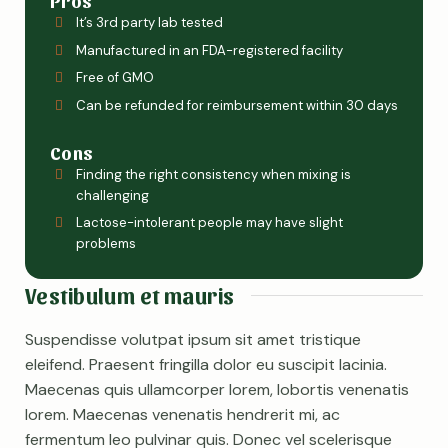
Pros
It’s 3rd party lab tested
Manufactured in an FDA-registered facility
Free of GMO
Can be refunded for reimbursement within 30 days
Cons
Finding the right consistency when mixing is
challenging
Lactose-intolerant people may have slight
problems
Vestibulum et mauris
Suspendisse volutpat ipsum sit amet tristique
eleifend. Praesent fringilla dolor eu suscipit lacinia.
Maecenas quis ullamcorper lorem, lobortis venenatis
lorem. Maecenas venenatis hendrerit mi, ac
fermentum leo pulvinar quis. Donec vel scelerisque