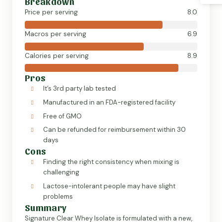
Breakdown
Price per serving
8.0
Macros per serving
6.9
Calories per serving
8.9
Pros
It’s 3rd party lab tested
Manufactured in an FDA-registered facility
Free of GMO
Can be refunded for reimbursement within 30
days
Cons
Finding the right consistency when mixing is
challenging
Lactose-intolerant people may have slight
problems
Summary
Signature Clear Whey Isolate is formulated with a new,