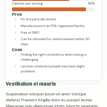
Calories per serving
89%
Pros
It’s 3rd party lab tested
Manufactured in an FDA-registered facility
Free of GMO
Can be refunded for reimbursement within 30
days
Cons
Finding the right consistency when mixing is
challenging
Lactose-intolerant people may have slight
problems
Vestibulum et mauris
Suspendisse volutpat ipsum sit amet tristique
eleifend. Praesent fringilla dolor eu suscipit lacinia.
Maecenas quis ullamcorper lorem, lobortis venenatis