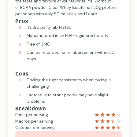
the taste and texture of your favorite Pre-Workout
or BCAA powder. Clear Whey Isolate has 20g protein
per scoop with only 90 calories, and 1 carb.
Pros
It’s 3rd party lab tested
Manufactured in an FDA-registered facility
Free of GMO
Can be refunded for reimbursement within 30
days
Cons
Finding the right consistency when mixing is
challenging
Lactose-intolerant people may have slight
problems
Breakdown
Price per serving
Macros per serving
Calories per serving