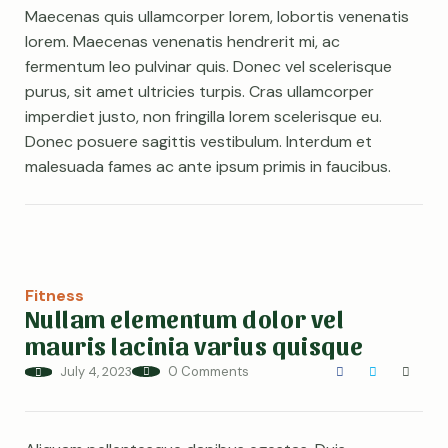
Maecenas quis ullamcorper lorem, lobortis venenatis
lorem. Maecenas venenatis hendrerit mi, ac
fermentum leo pulvinar quis. Donec vel scelerisque
purus, sit amet ultricies turpis. Cras ullamcorper
imperdiet justo, non fringilla lorem scelerisque eu.
It looks like you're
Donec posuere sagittis vestibulum. Interdum et
using an ad-blocker!
malesuada fames ac ante ipsum primis in faucibus.
Fitness
Nullam elementum dolor vel
Username or Email Address
mauris lacinia varius quisque
July 4, 2023
0 Comments
Password
Yes, I will turn off Ad-Blocker