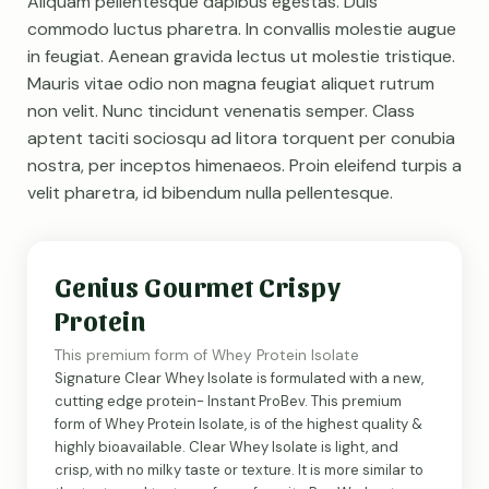
Aliquam pellentesque dapibus egestas. Duis
commodo luctus pharetra. In convallis molestie augue
No Thanks
in feugiat. Aenean gravida lectus ut molestie tristique.
Remember Me
Mauris vitae odio non magna feugiat aliquet rutrum
non velit. Nunc tincidunt venenatis semper. Class
aptent taciti sociosqu ad litora torquent per conubia
nostra, per inceptos himenaeos. Proin eleifend turpis a
velit pharetra, id bibendum nulla pellentesque.
Genius Gourmet Crispy
Protein
This premium form of Whey Protein Isolate
Signature Clear Whey Isolate is formulated with a new,
cutting edge protein- Instant ProBev. This premium
form of Whey Protein Isolate, is of the highest quality &
highly bioavailable. Clear Whey Isolate is light, and
crisp, with no milky taste or texture. It is more similar to