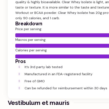
quality & highly bioavailable. Clear Whey Isolate is light, a
taste or texture. It is more similar to the taste and textur
Workout or BCAA powder. Clear Whey Isolate has 20g pro
only 90 calories, and 1 carb.
Breakdown
Price per serving
Macros per serving
Calories per serving
It look
Pros
It’s 3rd party lab tested
Manufactured in an FDA-registered facility
Free of GMO
Can be refunded for reimbursement within 30 days
Vestibulum et mauris