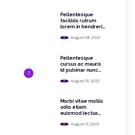
Pellentesque
facilisis rutrum
lorem in hendrerit
morbi sit
August 28, 2023
Pellentesque
cursus ac mauris
id pulvinar nunc
lectus
August 15, 2023
Morbi vitae mollis
odio etiam
euismod lectus
bibendum
August 12, 2023