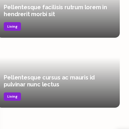
Pellentesque facilisis rutrum lorem in
hendrerit morbi sit
Living
Pellentesque cursus ac mauris id
pulvinar nunc lectus
Living