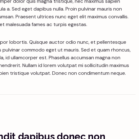
semper dolor quis magna tristique, nec maximus sapien
a a. Sed eget dapibus nulla. Proin pulvinar mauris non
san. Praesent ultrices nunc eget elit maximus convallis.
 et malesuada fames ac turpis egestas.
or lobortis. Quisque auctor odio nunc, et pellentesque
 pulvinar commodo eget ut mauris. Sed et quam rhoncus,
 nulla, id ullamcorper est. Phasellus accumsan magna non
endrerit. Nullam id lorem volutpat mi sollicitudin maximus
sapien tristique volutpat. Donec non condimentum neque.
andit dapibus donec non