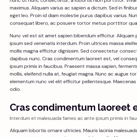
nunc ut nunc consectetur, a lobortis nibh porttitor. Viv
maximus. Aliquam varius ac sapien a dictum. Sed in finibus 
eget leo. Proin id diam molestie purus dapibus varius. Nun
consequat libero, ac posuere tortor metus porttitor qu
Nunc vel est sit amet sapien bibendum efficitur. Aliquam
ipsum sed venenatis interdum. Proin ultrices massa eleife
mollis magna efficitur dignissim. Sed consectetur consectet
dapibus nunc. Cras condimentum laoreet est, vel consequ
ipsum primis in faucibus. Praesent massa sapien, ferment
mollis, eleifend nulla at, feugiat magna. Nunc ac augue tort
elementum nunc vel elit efficitur pellentesque. Maecenas e
odio.
Cras condimentum laoreet 
Interdum et malesuada fames ac ante ipsum primis in fau
Aliquam lobortis ornare ultricies. Mauris lacinia malesuad