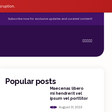
sruption.
Subscribe now for exclusive updates and curated content!
Home
Blog
Features
Shop
Popular posts
Maecenas libero
mi hendrerit vel
ipsum vel porttitor
August 31, 2023