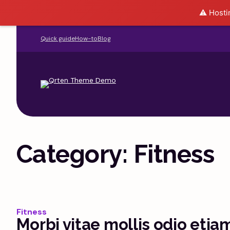
⚠️ Hosti
Quick guide
How-to
Blog
Category:
Fitness
Fitness
Morbi vitae mollis odio eti