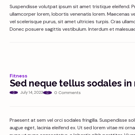
Suspendisse volutpat ipsum sit amet tristique eleifend. Pr
ullamcorper lorem, lobortis venenatis lorem. Maecenas ve
vel scelerisque purus, sit amet ultricies turpis. Cras ullam
Donec posuere sagittis vestibulum. Interdum et malesuad
Fitness
Sed neque tellus sodales in 
July 14, 2023
0 Comments
Praesent at sem vel orci sodales fringilla. Suspendisse sol
augue eget, lacinia eleifend ex. Ut sed lorem vitae mi orn