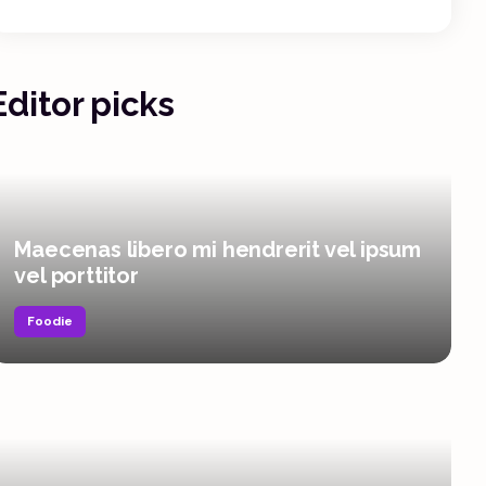
Editor picks
Maecenas libero mi hendrerit vel ipsum
vel porttitor
Foodie