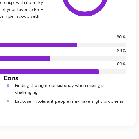
nd crisp, with no milky
e of your favorite Pre-
tein per scoop with
80%
69%
89%
s like you're using an ad-
Cons
Finding the right consistency when mixing is
challenging
Username or Email Address
Lactose-intolerant people may have slight problems
Yes, I will turn off Ad-Blocker
No Thanks
Password