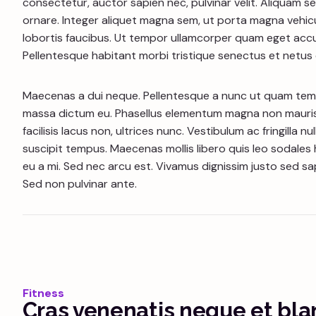
consectetur, auctor sapien nec, pulvinar velit. Aliquam 
ornare. Integer aliquet magna sem, ut porta magna vehicul
lobortis faucibus. Ut tempor ullamcorper quam eget accum
Pellentesque habitant morbi tristique senectus et netus
Maecenas a dui neque. Pellentesque a nunc ut quam temp
massa dictum eu. Phasellus elementum magna non mauris
facilisis lacus non, ultrices nunc. Vestibulum ac fringilla
suscipit tempus. Maecenas mollis libero quis leo sodales h
eu a mi. Sed nec arcu est. Vivamus dignissim justo sed 
Sed non pulvinar ante.
Fitness
Cras venenatis neque et bl