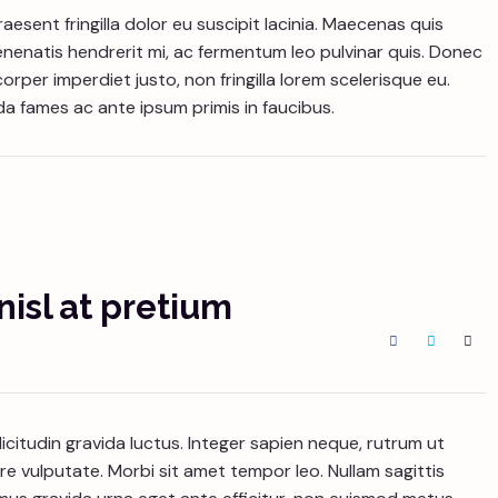
aesent fringilla dolor eu suscipit lacinia. Maecenas quis
nenatis hendrerit mi, ac fermentum leo pulvinar quis. Donec
Remember Me
corper imperdiet justo, non fringilla lorem scelerisque eu.
a fames ac ante ipsum primis in faucibus.
nisl at pretium
licitudin gravida luctus. Integer sapien neque, rutrum ut
are vulputate. Morbi sit amet tempor leo. Nullam sagittis