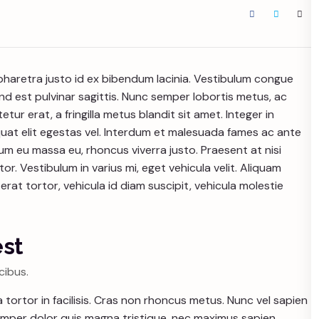
 pharetra justo id ex bibendum lacinia. Vestibulum congue
nd est pulvinar sagittis. Nunc semper lobortis metus, ac
ur erat, a fringilla metus blandit sit amet. Integer in
at elit egestas vel. Interdum et malesuada fames ac ante
um eu massa eu, rhoncus viverra justo. Praesent at nisi
or. Vestibulum in varius mi, eget vehicula velit. Aliquam
rat tortor, vehicula id diam suscipit, vehicula molestie
est
cibus.
a tortor in facilisis. Cras non rhoncus metus. Nunc vel sapien
semper dolor quis magna tristique, nec maximus sapien