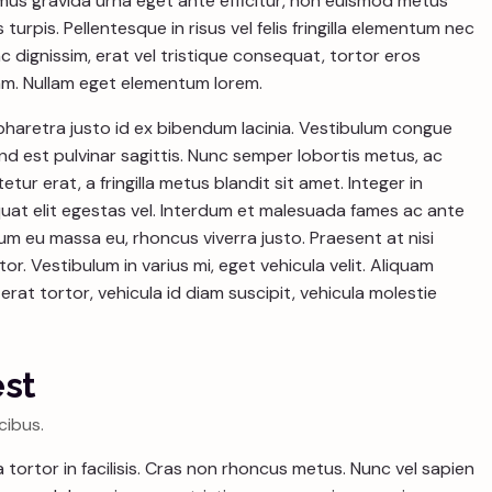
amus gravida urna eget ante efficitur, non euismod metus
turpis. Pellentesque in risus vel felis fringilla elementum nec
c dignissim, erat vel tristique consequat, tortor eros
am. Nullam eget elementum lorem.
 pharetra justo id ex bibendum lacinia. Vestibulum congue
nd est pulvinar sagittis. Nunc semper lobortis metus, ac
ur erat, a fringilla metus blandit sit amet. Integer in
at elit egestas vel. Interdum et malesuada fames ac ante
um eu massa eu, rhoncus viverra justo. Praesent at nisi
or. Vestibulum in varius mi, eget vehicula velit. Aliquam
rat tortor, vehicula id diam suscipit, vehicula molestie
est
cibus.
a tortor in facilisis. Cras non rhoncus metus. Nunc vel sapien