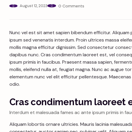
August 12, 2023
0 Comments
Nunc vel est sit amet sapien bibendum efficitur. Aliquam
ipsum sed venenatis interdum. Proin ultrices massa eleife
mollis magna efficitur dignissim. Sed consectetur consectet
dapibus nunc. Cras condimentum laoreet est, vel consequ
ipsum primis in faucibus. Praesent massa sapien, ferment
mollis, eleifend nulla at, feugiat magna. Nunc ac augue tort
elementum nunc vel elit efficitur pellentesque. Maecenas e
odio.
Cras condimentum laoreet 
Interdum et malesuada fames ac ante ipsum primis in fau
Aliquam lobortis ornare ultricies. Mauris lacinia malesuad
consectetur, auctor sapien nec, pulvinar velit. Aliquam 