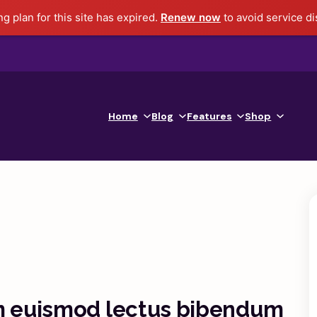
ng plan for this site has expired.
Renew now
to avoid service di
Home
Blog
Features
Shop
am euismod lectus bibendum