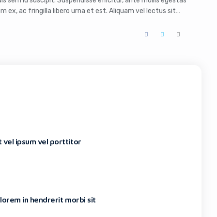
s sem id suscipit. Suspendisse efficitur, ante mollis egestas
m ex, ac fringilla libero urna et est. Aliquam vel lectus sit
 non eget ipsum. Donec finibus nulla nunc, vel iaculis purus
 vel ipsum vel porttitor
 lorem in hendrerit morbi sit