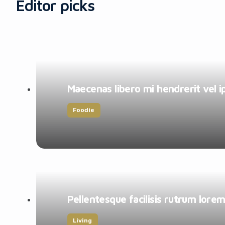
Editor picks
Maecenas libero mi hendrerit vel i
Foodie
Pellentesque facilisis rutrum lorem
Living