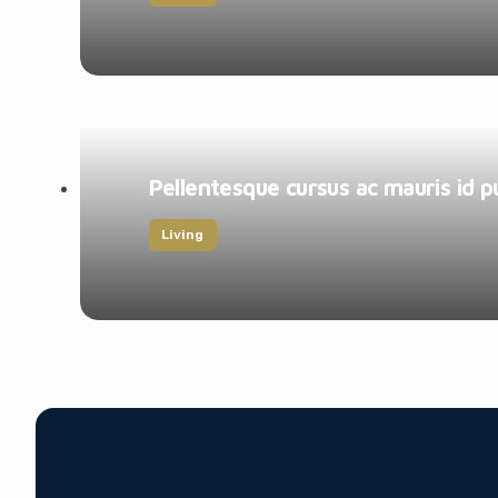
Pellentesque cursus ac mauris id p
Living