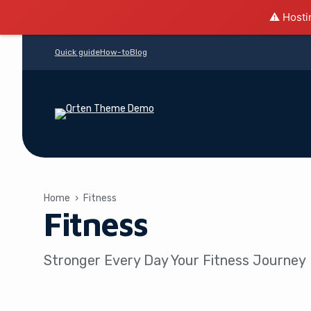
⚠️ Hosti
Quick guide
How-to
Blog
Home
›
Fitness
Fitness
Stronger Every Day Your Fitness Journey