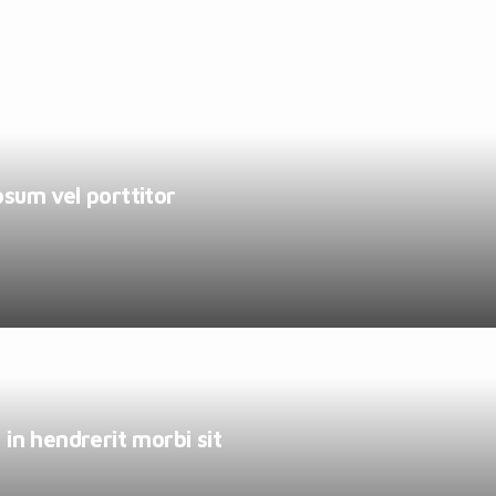
psum vel porttitor
 in hendrerit morbi sit