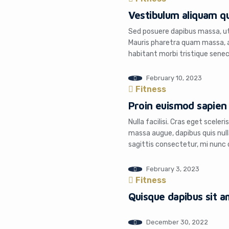
Vestibulum aliquam q
Sed posuere dapibus massa, ut s
Mauris pharetra quam massa, a
habitant morbi tristique sene
quis tempus arcu. Sed sodales 
ultrices odio, […]
February 10, 2023
Fitness
Proin euismod sapien 
Nulla facilisi. Cras eget sceleri
massa augue, dapibus quis null
sagittis consectetur, mi nunc
gravida mi metus, vitae venena
sit amet, […]
February 3, 2023
Fitness
Quisque dapibus sit a
December 30, 2022