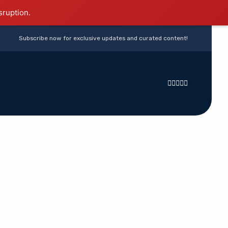
sruption.
Subscribe now for exclusive updates and curated content!