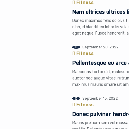
Fitness
Nam ultrices ultrices 
Donec maximus felis dolor, sit
nibh, id blandit ex lobortis vi
eget neque. Fusce hendrerit, au
dapibus dui eros at tortor. In
suscipit. Class […]
September 28, 2022
Fitness
Pellentesque eu arcu
Maecenas tortor elit, malesuada
auctor nec augue vitae, rutrum
maximus mauris ornare sit amet.
vel. Praesent a ligula vel lect
porttitor. Suspendisse sit ame
September 15, 2022
Fitness
Donec pulvinar hendre
Mauris pretium sem vel massa 