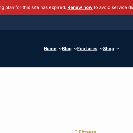
ng plan for this site has expired.
Renew now
to avoid service di
Home
Blog
Features
Shop
Fitness