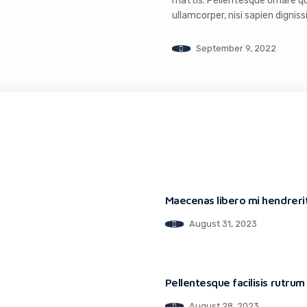
mattis. Pellentesque ornare qui
ullamcorper, nisi sapien dignissi
amet lorem sollicitudin euismod
aliquam […]
September 9, 2022
Maecenas libero mi hendrerit
August 31, 2023
Pellentesque facilisis rutrum
August 28, 2023