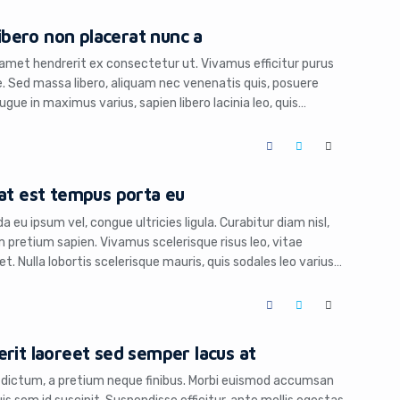
libero non placerat nunc a
 amet hendrerit ex consectetur ut. Vivamus efficitur purus
tae. Sed massa libero, aliquam nec venenatis quis, posuere
gue in maximus varius, sapien libero lacinia leo, quis
 hac habitasse platea dictumst. Duis pharetra consectetur
 at est tempus porta eu
 eu ipsum vel, congue ultricies ligula. Curabitur diam nisl,
 pretium sapien. Vivamus scelerisque risus leo, vitae
 Nulla lobortis scelerisque mauris, quis sodales leo varius
us rhoncus egestas. Mauris malesuada faucibus turpis id
t […]
rit laoreet sed semper lacus at
dictum, a pretium neque finibus. Morbi euismod accumsan