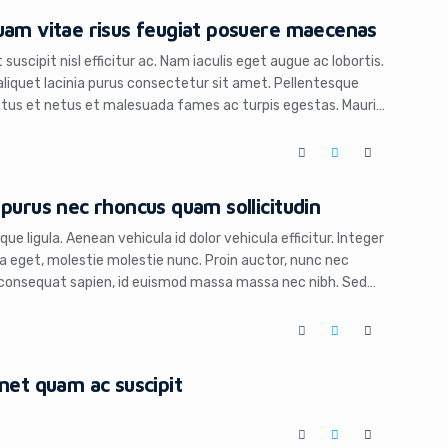
uam vitae risus feugiat posuere maecenas
uscipit nisl efficitur ac. Nam iaculis eget augue ac lobortis.
liquet lacinia purus consectetur sit amet. Pellentesque
ctus et netus et malesuada fames ac turpis egestas. Mauris
nibh quam, varius gravida dui accumsan vel. Curabitur non
purus nec rhoncus quam sollicitudin
sque ligula. Aenean vehicula id dolor vehicula efficitur. Integer
a eget, molestie molestie nunc. Proin auctor, nunc nec
 consequat sapien, id euismod massa massa nec nibh. Sed
tis ligula dictum ut. Integer at leo interdum, dictum lorem
met quam ac suscipit