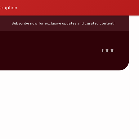
sruption.
Subscribe now for exclusive updates and curated content!