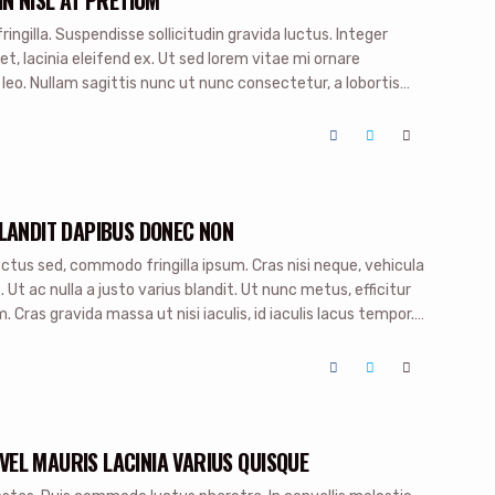
ingilla. Suspendisse sollicitudin gravida luctus. Integer
, lacinia eleifend ex. Ut sed lorem vitae mi ornare
leo. Nullam sagittis nunc ut nunc consectetur, a lobortis
rna eget ante efficitur, non euismod metus maximus.
BLANDIT DAPIBUS DONEC NON
ctus sed, commodo fringilla ipsum. Cras nisi neque, vehicula
. Ut ac nulla a justo varius blandit. Ut nunc metus, efficitur
im. Cras gravida massa ut nisi iaculis, id iaculis lacus tempor.
m bibendum. Nam […]
EL MAURIS LACINIA VARIUS QUISQUE