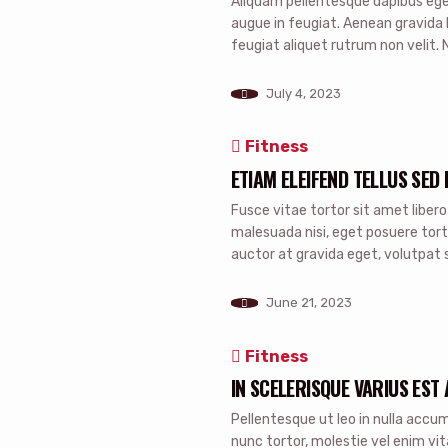
Aliquam pellentesque dapibus ege
augue in feugiat. Aenean gravida 
feugiat aliquet rutrum non velit.
sociosqu ad litora torquent per c
a velit pharetra, id bibendum […]
July 4, 2023
Fitness
ETIAM ELEIFEND TELLUS SE
Fusce vitae tortor sit amet liber
malesuada nisi, eget posuere tort
auctor at gravida eget, volutpat 
placerat libero et nunc elementum
ante […]
June 21, 2023
Fitness
IN SCELERISQUE VARIUS EST
Pellentesque ut leo in nulla accu
nunc tortor, molestie vel enim vit