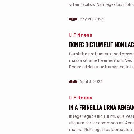
vitae facilisis. Nam egestas nibh q
Maecenas rutrum velit eget lorem h
[…]
May 20, 2023
Fitness
DONEC DICTUM ELIT NON LAC
Curabitur pretium erat sed massa p
massa sit amet elementum. Vestibu
Donec ultricies luctus sapien, in 
enim vitae pretium pharetra. Et
dolor nec risus tincidunt […]
April 3, 2023
Fitness
IN A FRINGILLA URNA AENEA
Integer eget efficitur mi, quis ve
aliquam tortor commodo at. Aenea
magna. Nulla egestas laoreet lec