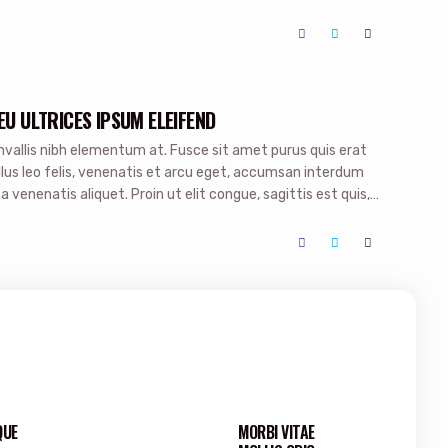
isque, molestie magna id, convallis augue. Proin
erit. Donec […]
EU ULTRICES IPSUM ELEIFEND
allis nibh elementum at. Fusce sit amet purus quis erat
llus leo felis, venenatis et arcu eget, accumsan interdum
 venenatis aliquet. Proin ut elit congue, sagittis est quis,
nisl, id feugiat lorem. Aenean aliquet, […]
QUE
MORBI VITAE