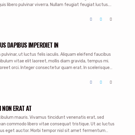
uis libero pulvinar viverra. Nullam feugiat feugiat luctus.
endrerit, nec auctor dolor lacinia. Sed ut turpis vitae enim
US DAPIBUS IMPERDIET IN
ulvinar, ut luctus felis iaculis. Aliquam eleifend faucibus
lum vitae elit laoreet, mollis diam gravida, tempus mi.
laoreet orci. Integer consectetur quam erat. In scelerisque
iam tincidunt odio ac cursus volutpat. Maecenas fermentum
N NON ERAT AT
stibulum mauris. Vivamus tincidunt venenatis erat, sed
n commodo libero vitae consequat tristique. Ut ac luctus
tus eget auctor. Morbi tempor nisl sit amet fermentum