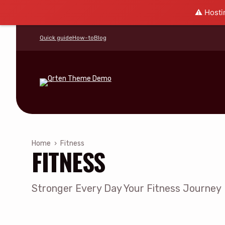
⚠️ Hosti
Quick guide
How-to
Blog
Home
›
Fitness
FITNESS
Stronger Every Day Your Fitness Journey