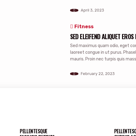
condimentum. Sed id mauris sceler
malesuada purus ac egestas hendr
April 3, 2023
Fitness
SED ELEIFEND ALIQUET EROS 
Sed maximus quam odio, eget conv
laoreet congue in ut purus. Phase
mauris. Proin nec turpis quis massa
lacinia purus. Aenean id tincidunt 
February 22, 2023
PELLENTESQUE
PELLENTES