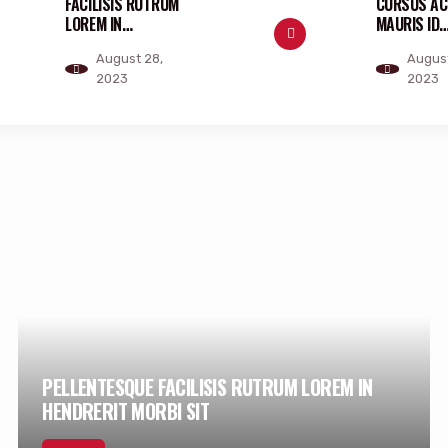
FACILISIS RUTRUM
CURSUS AC
LOREM IN
MAURIS ID
HENDRERIT MORBI
PULVINAR 
August 28,
August
SIT
LECTUS
2023
2023
PELLENTESQUE FACILISIS RUTRUM LOREM IN
HENDRERIT MORBI SIT