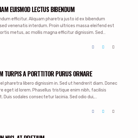
TIAM EUISMOD LECTUS BIBENDUM
ndum efficitur. Aliquam pharetra justo id ex bibendum
sed venenatis interdum. Proin ultrices massa eleifend est
ortis metus, ac mollis magna efficitur dignissim. Sed
ingilla metus blandit sit amet. Integer in dapibus nunc.
]
M TURPIS A PORTTITOR PURUS ORNARE
l pharetra libero dignissim in. Sed ut hendrerit diam. Donec
re eget id lorem. Phasellus tristique enim nibh, facilisis
et. Duis sodales consectetur lacinia. Sed odio dui,
agittis vulputate diam. Nullam at sem in justo consectetur
IN NISL AT PRETIUM