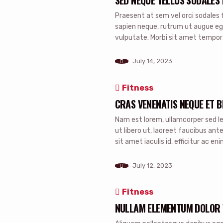
Praesent at sem vel orci sodales fr
sapien neque, rutrum ut augue eget
vulputate. Morbi sit amet tempor 
nibh porttitor. Vivamus gravida u
Aliquam varius […]
July 14, 2023
Fitness
CRAS VENENATIS NEQUE ET 
Nam est lorem, ullamcorper sed le
ut libero ut, laoreet faucibus ante
sit amet iaculis id, efficitur ac en
Nam luctus mauris nec fermentu
July 12, 2023
Fitness
NULLAM ELEMENTUM DOLOR V