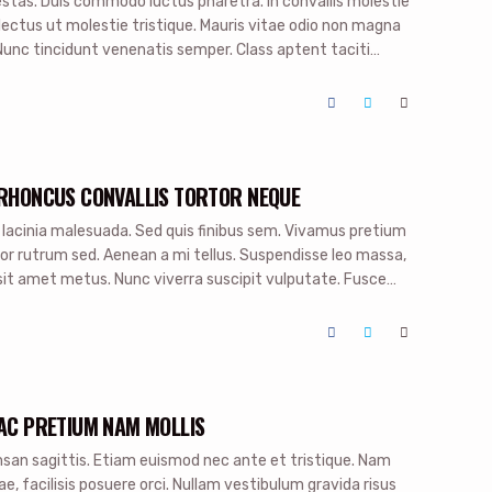
stas. Duis commodo luctus pharetra. In convallis molestie
lectus ut molestie tristique. Mauris vitae odio non magna
 Nunc tincidunt venenatis semper. Class aptent taciti
onubia nostra, per inceptos himenaeos. Proin eleifend turpis
D RHONCUS CONVALLIS TORTOR NEQUE
o lacinia malesuada. Sed quis finibus sem. Vivamus pretium
or rutrum sed. Aenean a mi tellus. Suspendisse leo massa,
sit amet metus. Nunc viverra suscipit vulputate. Fusce
, eu pulvinar metus aliquam. Quisque sollicitudin diam at
 AC PRETIUM NAM MOLLIS
msan sagittis. Etiam euismod nec ante et tristique. Nam
ae, facilisis posuere orci. Nullam vestibulum gravida risus