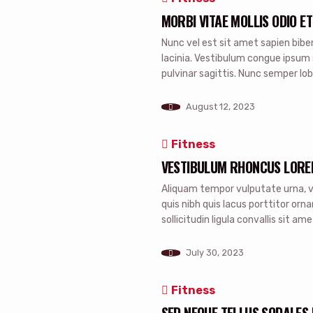
MORBI VITAE MOLLIS ODIO E
Nunc vel est sit amet sapien bibe
lacinia. Vestibulum congue ipsum 
pulvinar sagittis. Nunc semper lob
consectetur consectetur erat, a fr
Cras condimentum laoreet est, […
August 12, 2023
Fitness
VESTIBULUM RHONCUS LORE
Aliquam tempor vulputate urna, ve
quis nibh quis lacus porttitor orna
sollicitudin ligula convallis sit am
pellentesque eu neque sit amet, s
vulputate […]
July 30, 2023
Fitness
SED NEQUE TELLUS SODALES 