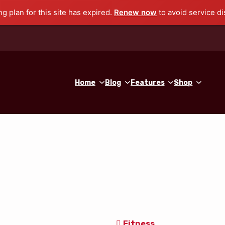
ng plan for this site has expired.
Renew now
to avoid service di
Home
Blog
Features
Shop
Fitness